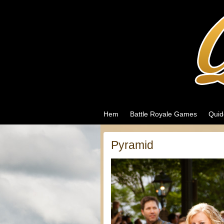
Quidditch
och andra roliga sporter och spel
Hem
Battle Royale Games
Quid
Pyramid