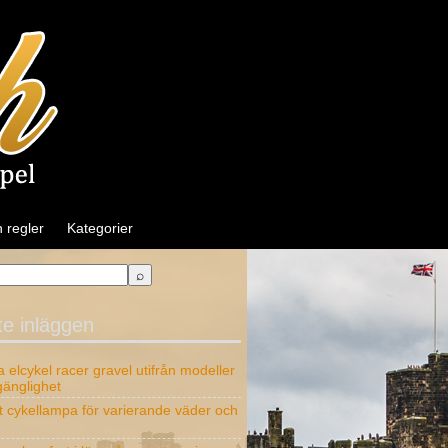
 regler
Kategorier
e inläggen
ja elcykel racer gravel utifrån modeller
lgänglighet
tt cykellampa för varierande väder och
g