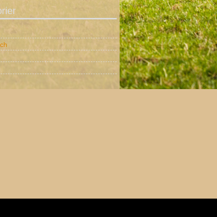
rier
tch