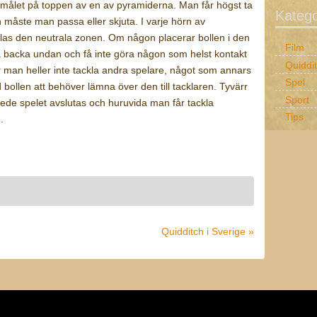
 i målet på toppen av en av pyramiderna. Man får högst ta
Katego
 måste man passa eller skjuta. I varje hörn av
llas den neutrala zonen. Om någon placerar bollen i den
Film
a backa undan och få inte göra någon som helst kontakt
Quiddi
 man heller inte tackla andra spelare, något som annars
Spel
ed bollen att behöver lämna över den till tacklaren. Tyvärr
Sport
skede spelet avslutas och huruvida man får tackla
Tips
.
Quidditch i Sverige »