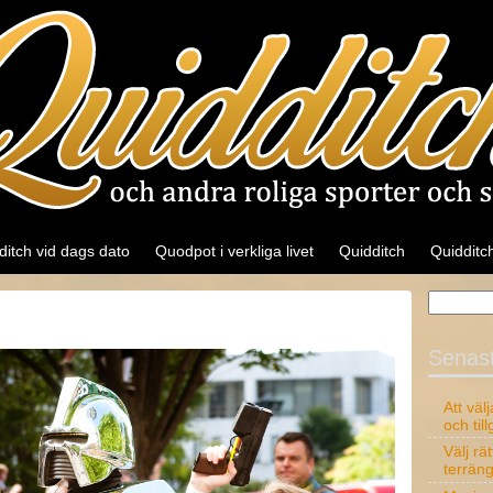
ditch vid dags dato
Quodpot i verkliga livet
Quidditch
Quidditch
Senast
Att väl
och til
Välj rä
terrän