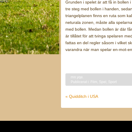
Grunden i spelet är att få in bollen
tre steg med bollen i handen, sedan
triangelplanen finns en ruta som ka
neturala zonen, måste alla spelarn
med bollen. Medan bollen är där får
är tillåtet för att tvinga spelaren m
fattas en del regler såsom i vilket 
varandra när man spelar en-mot-en
rnn.yqe.
Publicerat i:
Film
,
Spel
,
Sport
« Quidditch i USA