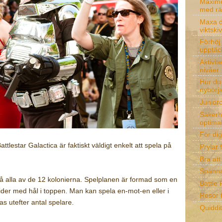
Maxime
med rä
Maxa d
viktski
Förhöj 
upptäc
Aktivit
nivåer
Hur du
nybörj
Junior
Säkerhe
optima
För di
tlestar Galactica är faktiskt väldigt enkelt att spela på
Prylar 
Bra at
Spänna
på alla av de 12 kolonierna. Spelplanen är formad som en
Battle
mider med hål i toppen. Man kan spela en-mot-en eller i
Resor 
s utefter antal spelare.
Quiddi