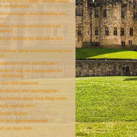
ra komfort i löpspårens utmaningar
tt sportstrumpa
itt hemmagym med skivstång och
vor
leken med fjärrstyrda fordon på
ktsfärd
eter på Wallride för alla åldrar och
 kommer igång med kickboxning som
are
cyklar som växer med ditt barn
t först: Välj rätt hockeyhjälm för
l skyddsnivå
g som NHL supporter
för dig som stor sportsupporter
t ha hemma dagar med dåligt väder
nde spel på nätet
 Royale Games
för den sportintresserade
tch vid dags dato