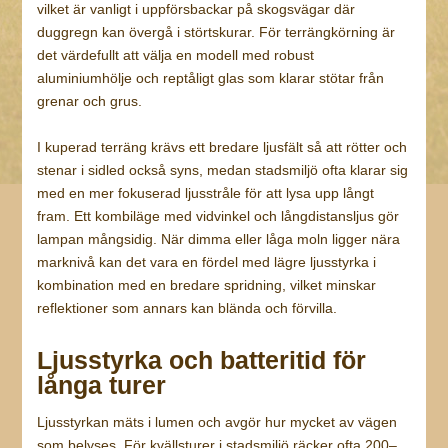
vilket är vanligt i uppförsbackar på skogsvägar där
duggregn kan övergå i störtskurar. För terrängkörning är
det värdefullt att välja en modell med robust
aluminiumhölje och reptåligt glas som klarar stötar från
grenar och grus.
I kuperad terräng krävs ett bredare ljusfält så att rötter och
stenar i sidled också syns, medan stadsmiljö ofta klarar sig
med en mer fokuserad ljusstråle för att lysa upp långt
fram. Ett kombiläge med vidvinkel och långdistansljus gör
lampan mångsidig. När dimma eller låga moln ligger nära
marknivå kan det vara en fördel med lägre ljusstyrka i
kombination med en bredare spridning, vilket minskar
reflektioner som annars kan blända och förvilla.
Ljusstyrka och batteritid för
långa turer
Ljusstyrkan mäts i lumen och avgör hur mycket av vägen
som belyses. För kvällsturer i stadsmiljö räcker ofta 200–