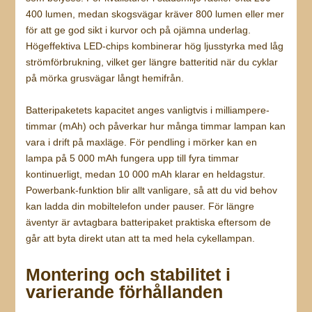
400 lumen, medan skogsvägar kräver 800 lumen eller mer
för att ge god sikt i kurvor och på ojämna underlag.
Högeffektiva LED-chips kombinerar hög ljusstyrka med låg
strömförbrukning, vilket ger längre batteritid när du cyklar
på mörka grusvägar långt hemifrån.
Batteripaketets kapacitet anges vanligtvis i milliampere-
timmar (mAh) och påverkar hur många timmar lampan kan
vara i drift på maxläge. För pendling i mörker kan en
lampa på 5 000 mAh fungera upp till fyra timmar
kontinuerligt, medan 10 000 mAh klarar en heldagstur.
Powerbank-funktion blir allt vanligare, så att du vid behov
kan ladda din mobiltelefon under pauser. För längre
äventyr är avtagbara batteripaket praktiska eftersom de
går att byta direkt utan att ta med hela cykellampan.
Montering och stabilitet i
varierande förhållanden