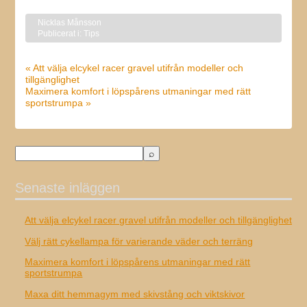
Nicklas Månsson
Publicerat i:
Tips
« Att välja elcykel racer gravel utifrån modeller och
tillgänglighet
Maximera komfort i löpspårens utmaningar med rätt
sportstrumpa »
Senaste inläggen
Att välja elcykel racer gravel utifrån modeller och tillgänglighet
Välj rätt cykellampa för varierande väder och terräng
Maximera komfort i löpspårens utmaningar med rätt
sportstrumpa
Maxa ditt hemmagym med skivstång och viktskivor