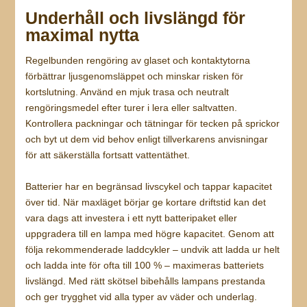
Underhåll och livslängd för
maximal nytta
Regelbunden rengöring av glaset och kontaktytorna
förbättrar ljusgenomsläppet och minskar risken för
kortslutning. Använd en mjuk trasa och neutralt
rengöringsmedel efter turer i lera eller saltvatten.
Kontrollera packningar och tätningar för tecken på sprickor
och byt ut dem vid behov enligt tillverkarens anvisningar
för att säkerställa fortsatt vattentäthet.
Batterier har en begränsad livscykel och tappar kapacitet
över tid. När maxläget börjar ge kortare driftstid kan det
vara dags att investera i ett nytt batteripaket eller
uppgradera till en lampa med högre kapacitet. Genom att
följa rekommenderade laddcykler – undvik att ladda ur helt
och ladda inte för ofta till 100 % – maximeras batteriets
livslängd. Med rätt skötsel bibehålls lampans prestanda
och ger trygghet vid alla typer av väder och underlag.