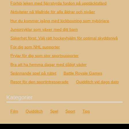
Förhöj leken med fjärrstyrda fordon på upptäcktsfärd
Aktiviteter på Wallride för alla åldrar och nivåer
Hur du kommer igång med kickboxning som nybörjare
Juniorcyklar som växer med ditt barn
Säkerhet först: Välj rätt hockeyhjälm för optimal skyddsnivå
För dig som NHL supporter
Prylar för dig som stor sportsupporter
Bra att ha hemma dagar med dåligt väder
Spännande spel på nätet
Battle Royale Games
Resor för den sportintresserade
Quidditch vid dags dato
Kategorier
Film
Quidditch
Spel
Sport
Tips