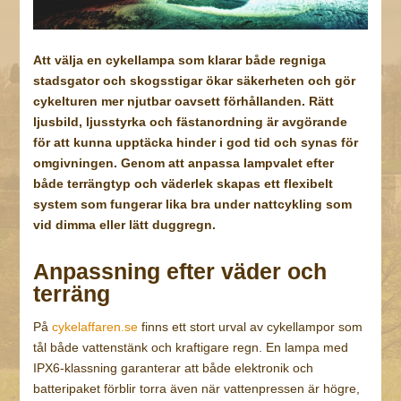
Att välja en cykellampa som klarar både regniga
stadsgator och skogsstigar ökar säkerheten och gör
cykelturen mer njutbar oavsett förhållanden. Rätt
ljusbild, ljusstyrka och fästanordning är avgörande
för att kunna upptäcka hinder i god tid och synas för
omgivningen. Genom att anpassa lampvalet efter
både terrängtyp och väderlek skapas ett flexibelt
system som fungerar lika bra under nattcykling som
vid dimma eller lätt duggregn.
Anpassning efter väder och
terräng
På
cykelaffaren.se
finns ett stort urval av cykellampor som
tål både vattenstänk och kraftigare regn. En lampa med
IPX6-klassning garanterar att både elektronik och
batteripaket förblir torra även när vattenpressen är högre,